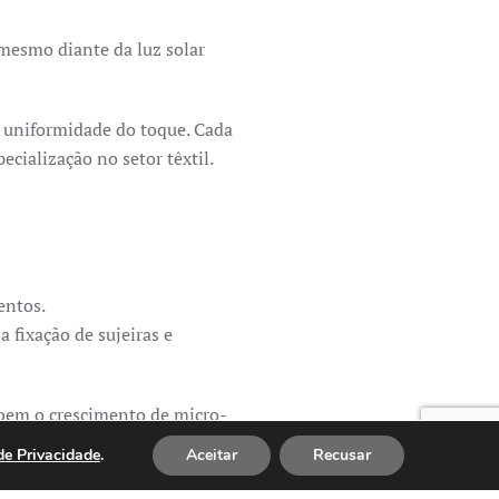
 mesmo diante da luz solar
a uniformidade do toque. Cada
ecialização no setor têxtil.
entos.
a fixação de sujeiras e
ibem o crescimento de micro-
 de Privacidade
.
Aceitar
Recusar
ável, sem comprometer o toque