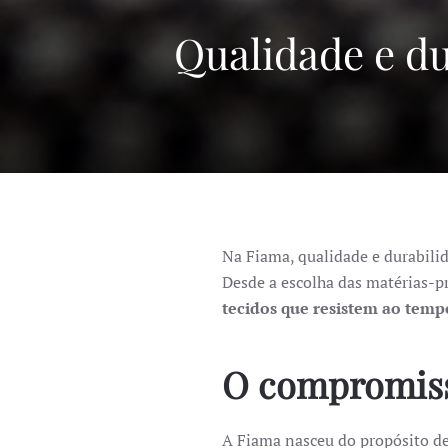
Qualidade e du
Na Fiama, qualidade e durabili
Desde a escolha das matérias-p
tecidos que resistem ao temp
O compromiss
A Fiama nasceu do propósito de