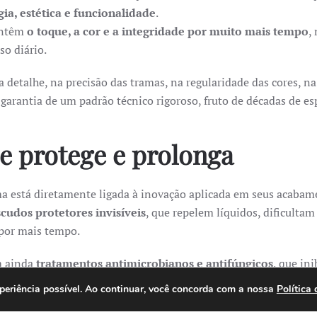
ia, estética e funcionalidade
.
antêm
o toque, a cor e a integridade por muito mais tempo
,
so diário.
 detalhe, na precisão das tramas, na regularidade das cores, n
a garantia de um padrão técnico rigoroso, fruto de décadas de esp
e protege e prolonga
ma está diretamente ligada à inovação aplicada em seus acabam
scudos protetores invisíveis
, que repelem líquidos, dificultam 
 por mais tempo.
m ainda
tratamentos antimicrobianos e antifúngicos
, que in
dores e manchas.
experiência possível. Ao continuar, você concorda com a nossa
Política
 útil do tecido e mantém o ambiente mais limpo, seguro e saud