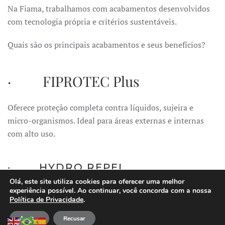
Na Fiama, trabalhamos com acabamentos desenvolvidos
com tecnologia própria e critérios sustentáveis.
Quais são os principais acabamentos e seus benefícios?
· FIPROTEC Plus
Oferece proteção completa contra líquidos, sujeira e
micro-organismos. Ideal para áreas externas e internas
com alto uso.
· HYDRO REPEL
Olá, este site utiliza cookies para oferecer uma melhor
Acabamento ecológico, livre de flúor e PFCs, que protege
experiência possível. Ao continuar, você concorda com a nossa
Política de Privacidade
.
contra umidade e proliferação de mofo, sem comprometer
o toque.
Aceitar
Recusar